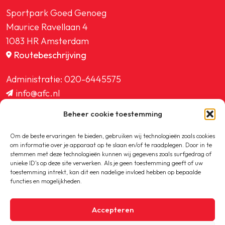
Sportpark Goed Genoeg
Maurice Ravellaan 4
1083 HR Amsterdam
Routebeschrijving
Administratie:
020-6445575
info@afc.nl
website@afc.nl
Beheer cookie toestemming
wedstrijdzaken@afc.nl
ledenadministratie@afc.nl
Om de beste ervaringen te bieden, gebruiken wij technologieën zoals cookies
om informatie over je apparaat op te slaan en/of te raadplegen. Door in te
stemmen met deze technologieën kunnen wij gegevens zoals surfgedrag of
unieke ID's op deze site verwerken. Als je geen toestemming geeft of uw
toestemming intrekt, kan dit een nadelige invloed hebben op bepaalde
functies en mogelijkheden.
Copyright © 2020-2026 AFC
Accepteren
Privacybeleid