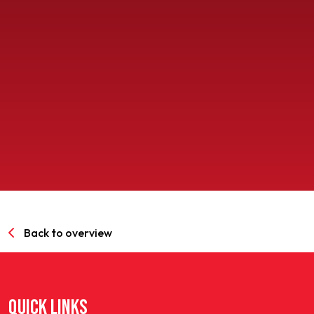
SPORTPARK GOED GENOEG
LIDMAATSCHAP
CONTACT
Back to overview
QUICK LINKS