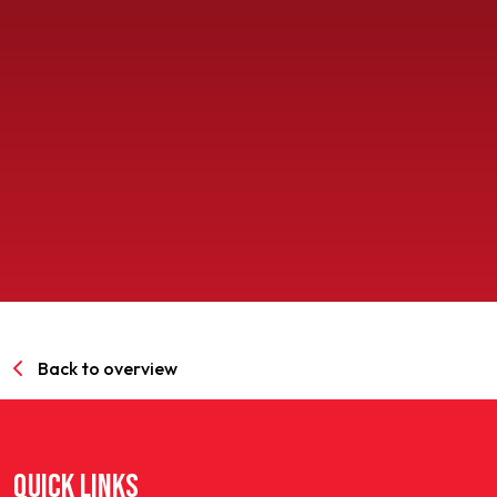
SPORTPARK GOED GENOEG
LIDMAATSCHAP
CONTACT
Back to overview
QUICK LINKS