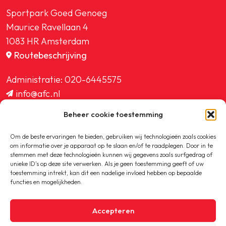
Sportpark Goed Genoeg
Maurice Ravellaan 4
1083 HR Amsterdam
Routebeschrijving
Administratie:
020-6445575
info@afc.nl
website@afc.nl
Beheer cookie toestemming
wedstrijdzaken@afc.nl
ledenadministratie@afc.nl
Om de beste ervaringen te bieden, gebruiken wij technologieën zoals cookies
om informatie over je apparaat op te slaan en/of te raadplegen. Door in te
stemmen met deze technologieën kunnen wij gegevens zoals surfgedrag of
unieke ID's op deze site verwerken. Als je geen toestemming geeft of uw
toestemming intrekt, kan dit een nadelige invloed hebben op bepaalde
functies en mogelijkheden.
Copyright © 2020-2026 AFC
Accepteren
Privacybeleid