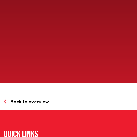
SPORTPARK GOED GENOEG
LIDMAATSCHAP
CONTACT
Back to overview
QUICK LINKS