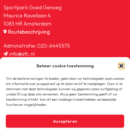
Sportpark Goed Genoeg
Maurice Ravellaan 4
1083 HR Amsterdam
Routebeschrijving
Administratie:
020-6445575
info@afc.nl
website@afc.nl
Beheer cookie toestemming
wedstrijdzaken@afc.nl
ledenadministratie@afc.nl
Om de beste ervaringen te bieden, gebruiken wij technologieën zoals cookies
om informatie over je apparaat op te slaan en/of te raadplegen. Door in te
stemmen met deze technologieën kunnen wij gegevens zoals surfgedrag of
unieke ID's op deze site verwerken. Als je geen toestemming geeft of uw
toestemming intrekt, kan dit een nadelige invloed hebben op bepaalde
functies en mogelijkheden.
Copyright © 2020-2026 AFC
Accepteren
Privacybeleid