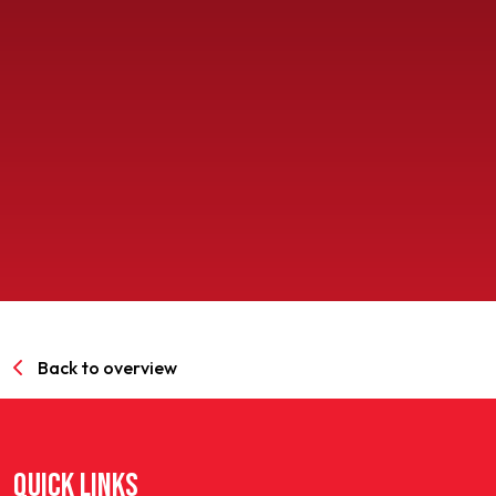
SPORTPARK GOED GENOEG
LIDMAATSCHAP
CONTACT
Back to overview
QUICK LINKS