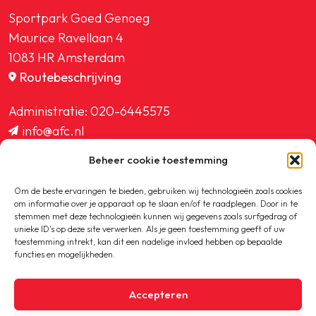
Sportpark Goed Genoeg
Maurice Ravellaan 4
1083 HR Amsterdam
Routebeschrijving
Administratie:
020-6445575
info@afc.nl
website@afc.nl
Beheer cookie toestemming
wedstrijdzaken@afc.nl
ledenadministratie@afc.nl
Om de beste ervaringen te bieden, gebruiken wij technologieën zoals cookies
om informatie over je apparaat op te slaan en/of te raadplegen. Door in te
stemmen met deze technologieën kunnen wij gegevens zoals surfgedrag of
unieke ID's op deze site verwerken. Als je geen toestemming geeft of uw
toestemming intrekt, kan dit een nadelige invloed hebben op bepaalde
functies en mogelijkheden.
Copyright © 2020-2026 AFC
Accepteren
Privacybeleid