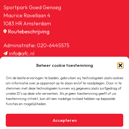
Sportpark Goed Genoeg
Maurice Ravellaan 4
1083 HR Amsterdam
Routebeschrijving
Administratie:
020-6445575
info@afc.nl
website@afc.nl
Beheer cookie toestemming
wedstrijdzaken@afc.nl
ledenadministratie@afc.nl
Om de beste ervaringen te bieden, gebruiken wij technologieën zoals cookies
om informatie over je apparaat op te slaan en/of te raadplegen. Door in te
stemmen met deze technologieën kunnen wij gegevens zoals surfgedrag of
unieke ID's op deze site verwerken. Als je geen toestemming geeft of uw
toestemming intrekt, kan dit een nadelige invloed hebben op bepaalde
functies en mogelijkheden.
Copyright © 2020-2026 AFC
Accepteren
Privacybeleid