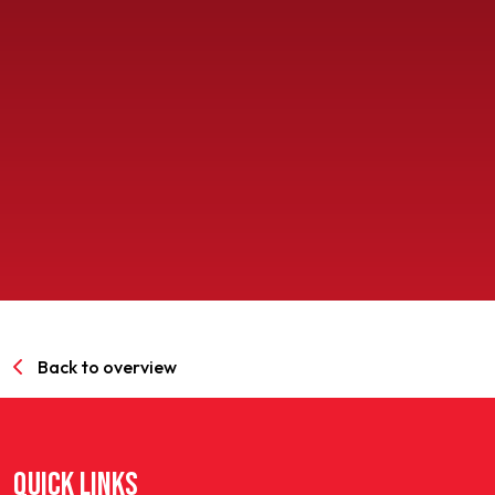
SPORTPARK GOED GENOEG
LIDMAATSCHAP
CONTACT
Back to overview
QUICK LINKS