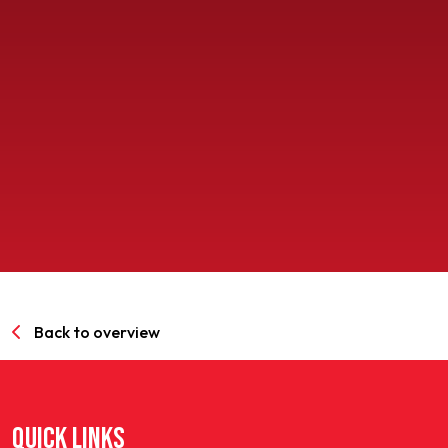
SPORTPARK GOED GENOEG
LIDMAATSCHAP
CONTACT
Back to overview
QUICK LINKS