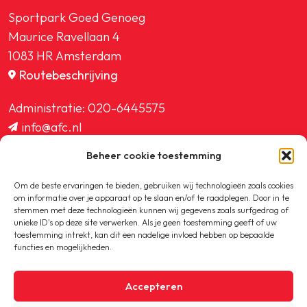
Sportpark Goed Genoeg
Maurice Ravellaan 4
1083 HR Amsterdam
Routebeschrijving
Administratie:
020-6445575
info@afc.nl
website@afc.nl
Beheer cookie toestemming
wedstrijdzaken@afc.nl
ledenadministratie@afc.nl
Om de beste ervaringen te bieden, gebruiken wij technologieën zoals cookies
om informatie over je apparaat op te slaan en/of te raadplegen. Door in te
stemmen met deze technologieën kunnen wij gegevens zoals surfgedrag of
unieke ID's op deze site verwerken. Als je geen toestemming geeft of uw
toestemming intrekt, kan dit een nadelige invloed hebben op bepaalde
functies en mogelijkheden.
Copyright © 2020-2026 AFC
Accepteren
Privacybeleid