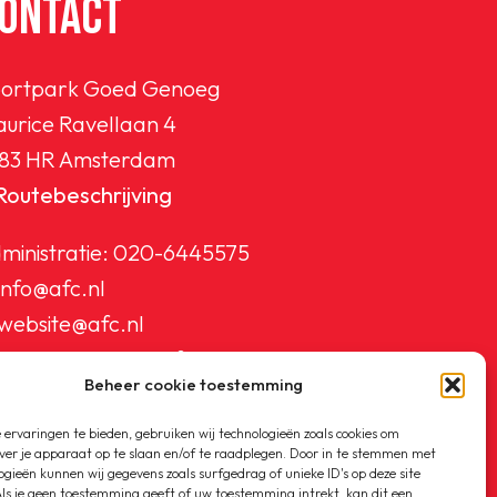
ONTACT
ortpark Goed Genoeg
urice Ravellaan 4
83 HR Amsterdam
Routebeschrijving
ministratie:
020-6445575
info@afc.nl
website@afc.nl
wedstrijdzaken@afc.nl
Beheer cookie toestemming
ledenadministratie@afc.nl
ervaringen te bieden, gebruiken wij technologieën zoals cookies om
ver je apparaat op te slaan en/of te raadplegen. Door in te stemmen met
ogieën kunnen wij gegevens zoals surfgedrag of unieke ID's op deze site
ls je geen toestemming geeft of uw toestemming intrekt, kan dit een