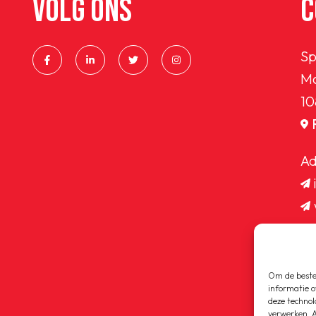
VOLG ONS
C
Sp
Ma
10
Ad
Om de beste 
informatie o
deze technol
verwerken. A