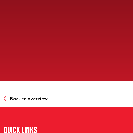
SPORTPARK GOED GENOEG
LIDMAATSCHAP
CONTACT
Back to overview
QUICK LINKS