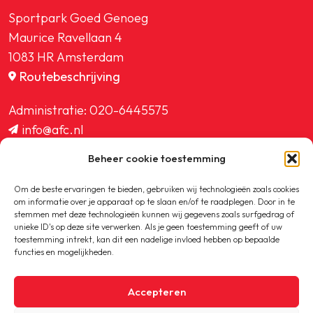
Sportpark Goed Genoeg
Maurice Ravellaan 4
1083 HR Amsterdam
Routebeschrijving
Administratie:
020-6445575
info@afc.nl
website@afc.nl
Beheer cookie toestemming
wedstrijdzaken@afc.nl
ledenadministratie@afc.nl
Om de beste ervaringen te bieden, gebruiken wij technologieën zoals cookies
om informatie over je apparaat op te slaan en/of te raadplegen. Door in te
stemmen met deze technologieën kunnen wij gegevens zoals surfgedrag of
unieke ID's op deze site verwerken. Als je geen toestemming geeft of uw
toestemming intrekt, kan dit een nadelige invloed hebben op bepaalde
functies en mogelijkheden.
Copyright © 2020-2026 AFC
Accepteren
Privacybeleid