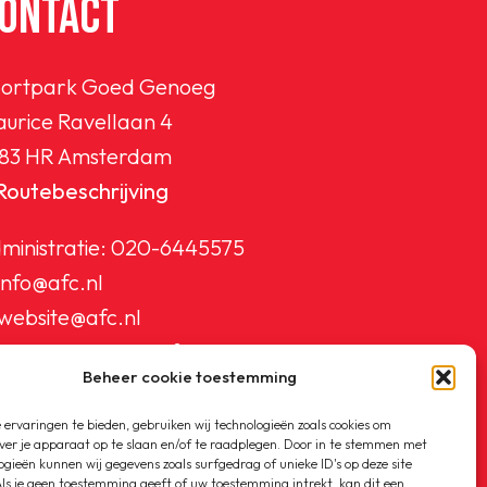
ONTACT
ortpark Goed Genoeg
urice Ravellaan 4
83 HR Amsterdam
Routebeschrijving
ministratie:
020-6445575
info@afc.nl
website@afc.nl
wedstrijdzaken@afc.nl
Beheer cookie toestemming
ledenadministratie@afc.nl
ervaringen te bieden, gebruiken wij technologieën zoals cookies om
ver je apparaat op te slaan en/of te raadplegen. Door in te stemmen met
ogieën kunnen wij gegevens zoals surfgedrag of unieke ID's op deze site
ls je geen toestemming geeft of uw toestemming intrekt, kan dit een