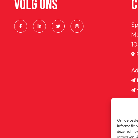
VOLG ONS
C
Sp
Ma
10
Ad
Om de beste 
informatie o
deze technol
verwerken. A