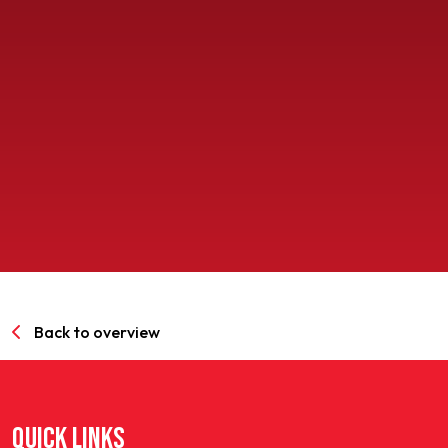
SPORTPARK GOED GENOEG
LIDMAATSCHAP
CONTACT
Back to overview
QUICK LINKS