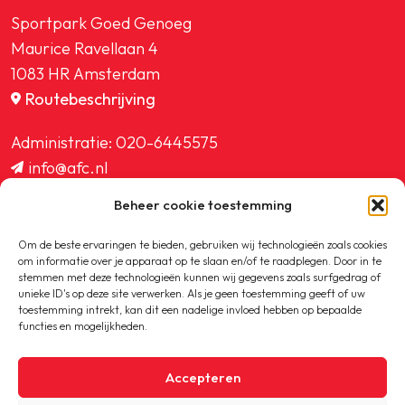
Sportpark Goed Genoeg
Maurice Ravellaan 4
1083 HR Amsterdam
Routebeschrijving
Administratie:
020-6445575
info@afc.nl
website@afc.nl
Beheer cookie toestemming
wedstrijdzaken@afc.nl
ledenadministratie@afc.nl
Om de beste ervaringen te bieden, gebruiken wij technologieën zoals cookies
om informatie over je apparaat op te slaan en/of te raadplegen. Door in te
stemmen met deze technologieën kunnen wij gegevens zoals surfgedrag of
unieke ID's op deze site verwerken. Als je geen toestemming geeft of uw
toestemming intrekt, kan dit een nadelige invloed hebben op bepaalde
functies en mogelijkheden.
Copyright © 2020-2026 AFC
Accepteren
Privacybeleid