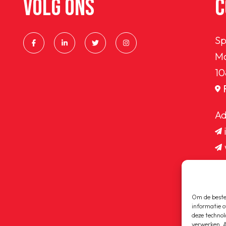
VOLG ONS
C
Sp
Ma
10
Ad
Om de beste 
informatie o
deze technol
verwerken. A