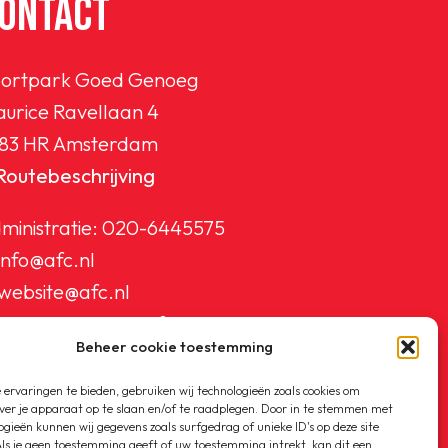
ONTACT
ortpark Goed Genoeg
urice Ravellaan 4
83 HR Amsterdam
Routebeschrijving
ministratie:
020-6445575
info@afc.nl
website@afc.nl
wedstrijdzaken@afc.nl
Beheer cookie toestemming
ledenadministratie@afc.nl
ervaringen te bieden, gebruiken wij technologieën zoals cookies om
ver je apparaat op te slaan en/of te raadplegen. Door in te stemmen met
ogieën kunnen wij gegevens zoals surfgedrag of unieke ID's op deze site
ls je geen toestemming geeft of uw toestemming intrekt, kan dit een