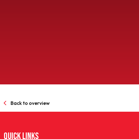
SPORTPARK GOED GENOEG
LIDMAATSCHAP
CONTACT
Back to overview
QUICK LINKS