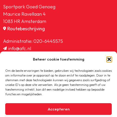
Sportpark Goed Genoeg
Maurice Ravellaan 4
1083 HR Amsterdam
Routebeschrijving
Administratie:
020-6445575
info@afc.nl
website@afc.nl
Beheer cookie toestemming
wedstrijdzaken@afc.nl
ledenadministratie@afc.nl
Om de beste ervaringen te bieden, gebruiken wij technologieën zoals cookies
om informatie over je apparaat op te slaan en/of te raadplegen. Door in te
stemmen met deze technologieën kunnen wij gegevens zoals surfgedrag of
unieke ID's op deze site verwerken. Als je geen toestemming geeft of uw
toestemming intrekt, kan dit een nadelige invloed hebben op bepaalde
functies en mogelijkheden.
Copyright © 2020-2026 AFC
Accepteren
Privacybeleid