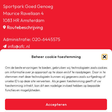
Sportpark Goed Genoeg
Maurice Ravellaan 4
1083 HR Amsterdam
Routebeschrijving
Administratie:
020-6445575
info@afc.nl
website@afc.nl
Beheer cookie toestemming
wedstrijdzaken@afc.nl
ledenadministratie@afc.nl
Om de beste ervaringen te bieden, gebruiken wij technologieën zoals cookies
om informatie over je apparaat op te slaan en/of te raadplegen. Door in te
stemmen met deze technologieën kunnen wij gegevens zoals surfgedrag of
unieke ID's op deze site verwerken. Als je geen toestemming geeft of uw
toestemming intrekt, kan dit een nadelige invloed hebben op bepaalde
functies en mogelijkheden.
Copyright © 2020-2026 AFC
Accepteren
Privacybeleid