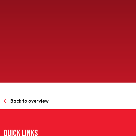
SPORTPARK GOED GENOEG
LIDMAATSCHAP
CONTACT
Back to overview
QUICK LINKS