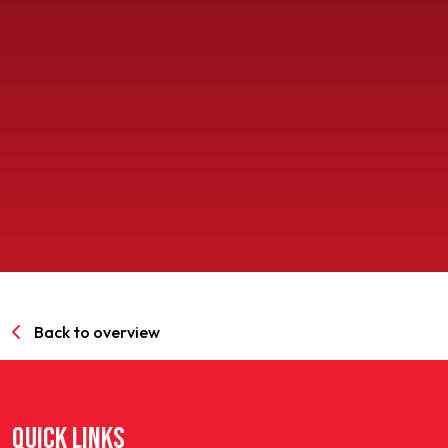
SPORTPARK GOED GENOEG
LIDMAATSCHAP
CONTACT
Back to overview
QUICK LINKS