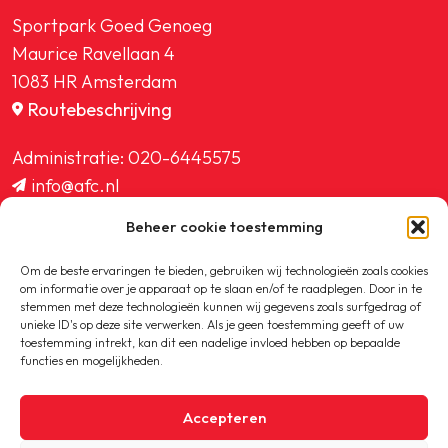
Sportpark Goed Genoeg
Maurice Ravellaan 4
1083 HR Amsterdam
Routebeschrijving
Administratie:
020-6445575
info@afc.nl
website@afc.nl
Beheer cookie toestemming
wedstrijdzaken@afc.nl
ledenadministratie@afc.nl
Om de beste ervaringen te bieden, gebruiken wij technologieën zoals cookies
om informatie over je apparaat op te slaan en/of te raadplegen. Door in te
stemmen met deze technologieën kunnen wij gegevens zoals surfgedrag of
unieke ID's op deze site verwerken. Als je geen toestemming geeft of uw
toestemming intrekt, kan dit een nadelige invloed hebben op bepaalde
functies en mogelijkheden.
Copyright © 2020-2026 AFC
Accepteren
Privacybeleid