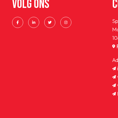
VOLG ONS
C
Sp
Ma
10
Ad