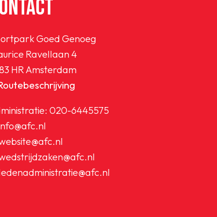
ONTACT
ortpark Goed Genoeg
urice Ravellaan 4
83 HR Amsterdam
Routebeschrijving
ministratie:
020-6445575
info@afc.nl
website@afc.nl
wedstrijdzaken@afc.nl
ledenadministratie@afc.nl