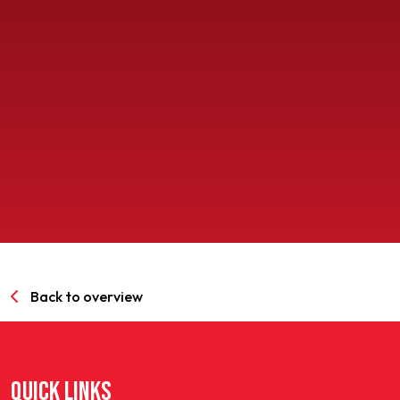
SPORTPARK GOED GENOEG
LIDMAATSCHAP
CONTACT
Back to overview
QUICK LINKS