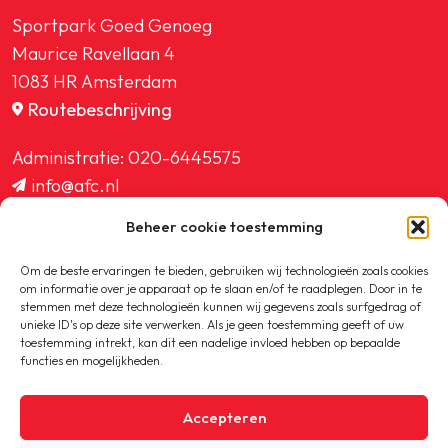
Sportpark Goed Genoeg
Maurice Ravellaan 4
1083 HR Amsterdam
Routebeschrijving
Administratie:
020-6445575
info@afc.nl
website@afc.nl
Beheer cookie toestemming
wedstrijdzaken@afc.nl
ledenadministratie@afc.nl
Om de beste ervaringen te bieden, gebruiken wij technologieën zoals cookies
om informatie over je apparaat op te slaan en/of te raadplegen. Door in te
stemmen met deze technologieën kunnen wij gegevens zoals surfgedrag of
unieke ID's op deze site verwerken. Als je geen toestemming geeft of uw
toestemming intrekt, kan dit een nadelige invloed hebben op bepaalde
functies en mogelijkheden.
Copyright © 2020-2026 AFC
Accepteren
Privacybeleid