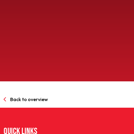
SPORTPARK GOED GENOEG
LIDMAATSCHAP
CONTACT
Back to overview
QUICK LINKS