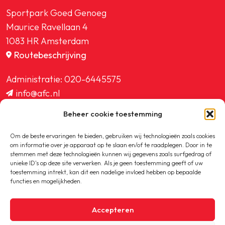
Sportpark Goed Genoeg
Maurice Ravellaan 4
1083 HR Amsterdam
Routebeschrijving
Administratie:
020-6445575
info@afc.nl
website@afc.nl
Beheer cookie toestemming
wedstrijdzaken@afc.nl
ledenadministratie@afc.nl
Om de beste ervaringen te bieden, gebruiken wij technologieën zoals cookies
om informatie over je apparaat op te slaan en/of te raadplegen. Door in te
stemmen met deze technologieën kunnen wij gegevens zoals surfgedrag of
unieke ID's op deze site verwerken. Als je geen toestemming geeft of uw
toestemming intrekt, kan dit een nadelige invloed hebben op bepaalde
functies en mogelijkheden.
Copyright © 2020-2026 AFC
Accepteren
Privacybeleid