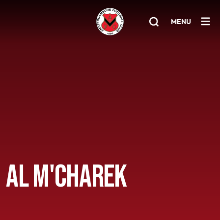
MENU
Home
AFC 1
Teams
Jeugd
Senioren
AL M'CHAREK
Clubinfo
Nieuwsoverzicht
Sponsoring