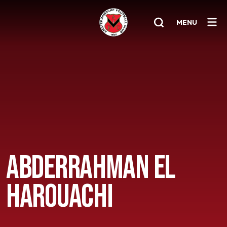
MENU
Home
AFC 1
Teams
Jeugd
Senioren
ABDERRAHMAN EL
Clubinfo
HAROUACHI
Nieuwsoverzicht
Sponsoring