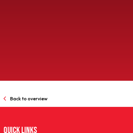
SPORTPARK GOED GENOEG
LIDMAATSCHAP
CONTACT
Back to overview
QUICK LINKS