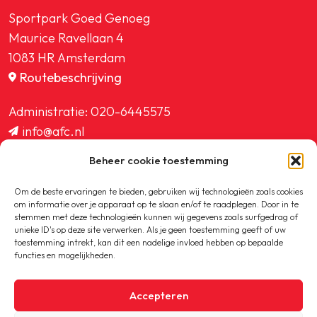
Sportpark Goed Genoeg
Maurice Ravellaan 4
1083 HR Amsterdam
Routebeschrijving
Administratie:
020-6445575
info@afc.nl
website@afc.nl
Beheer cookie toestemming
wedstrijdzaken@afc.nl
ledenadministratie@afc.nl
Om de beste ervaringen te bieden, gebruiken wij technologieën zoals cookies
om informatie over je apparaat op te slaan en/of te raadplegen. Door in te
stemmen met deze technologieën kunnen wij gegevens zoals surfgedrag of
unieke ID's op deze site verwerken. Als je geen toestemming geeft of uw
toestemming intrekt, kan dit een nadelige invloed hebben op bepaalde
functies en mogelijkheden.
Copyright © 2020-2026 AFC
Accepteren
Privacybeleid