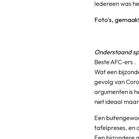
Iedereen was het
Foto's, gemaak
Onderstaand sp
Beste AFC-ers .
Wat een bijzond
gevolg van Cor
argumenten is h
niet ideaal maar
Een buitengewoo
tafelpreses, en d
Een bijzondere a