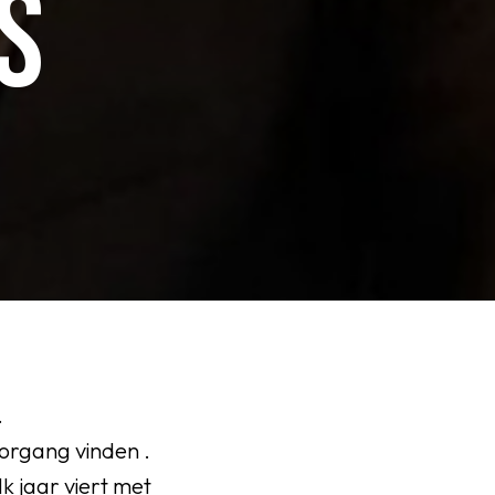
S
.
organg vinden .
k jaar viert met