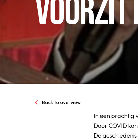
VOORZITT
Senioren
Clubinfo
Nieuwsoverzicht
Sponsoring
SPORTPARK GOED GEN
Back to overview
LIDMAATSCHAP
In een prachtig 
Door COVID kond
CONTACT
De geschiedenis 