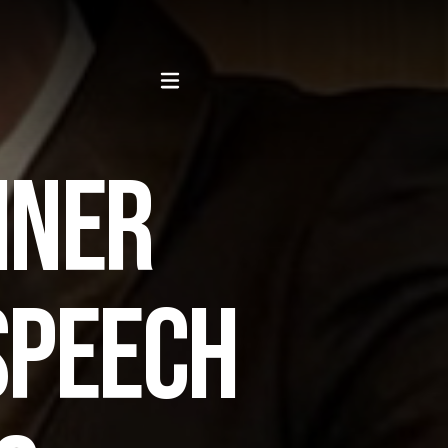
INER
SPEECH