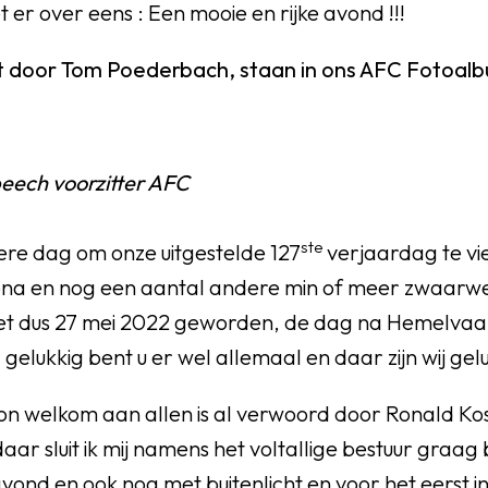
 er over eens : Een mooie en rijke avond !!!
t door Tom Poederbach, staan in ons AFC Fotoal
eech voorzitter AFC
ste
ere dag om onze uitgestelde 127
verjaardag te vie
ona en nog een aantal andere min of meer zwaar
et dus 27 mei 2022 geworden, de dag na Hemelvaar
 gelukkig bent u er wel allemaal en daar zijn wij gel
n welkom aan allen is al verwoord door Ronald Kos
aar sluit ik mij namens het voltallige bestuur graag 
vond en ook nog met buitenlicht en voor het eerst i