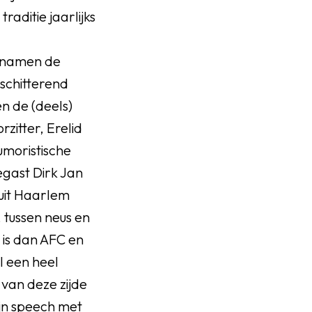
traditie jaarlijks
n namen de
schitterend
n de (deels)
rzitter, Erelid
umoristische
egast Dirk Jan
 uit Haarlem
tussen neus en
r is dan AFC en
l een heel
 van deze zijde
jn speech met