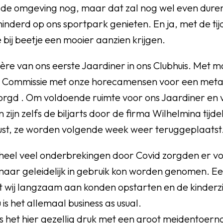
Nu de omgeving nog, maar dat zal nog wel even dure
inderd op ons sportpark genieten. En ja, met de tij
bij beetje een mooier aanzien krijgen.
ère van ons eerste Jaardiner in ons Clubhuis. Met 
a Commissie met onze horecamensen voor een met
zorgd . Om voldoende ruimte voor ons Jaardiner e
 zijn zelfs de biljarts door de firma Wilhelmina tijd
st, ze worden volgende week weer teruggeplaats
heel veel onderbrekingen door Covid zorgden er vo
 maar geleidelijk in gebruik kon worden genomen. E
at wij langzaam aan konden opstarten en de kinderzie
is het allemaal business as usual.
 het hier gezellig druk met een groot meidentoerno