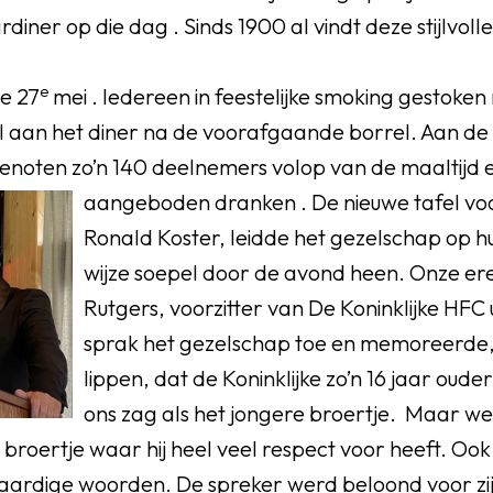
rdiner op die dag . Sinds 1900 al vindt deze stijlvolle 
e
de 27
mei . Iedereen in feestelijke smoking gestoke
 aan het diner na de voorafgaande borrel. Aan de 
enoten zo’n 140 deelnemers volop van de maaltijd e
aangeboden dranken .
De nieuwe tafel voo
Ronald Koster, leidde het gezelschap op h
wijze soepel door de avond heen. Onze er
Rutgers, voorzitter van De Koninklijke HFC
sprak het gezelschap toe en memoreerde, 
lippen, dat de Koninklijke zo’n 16 jaar oude
ons zag als het jongere broertje. Maar we
 broertje waar hij heel veel respect voor heeft. Ook
aardige woorden. De spreker werd beloond voor zi