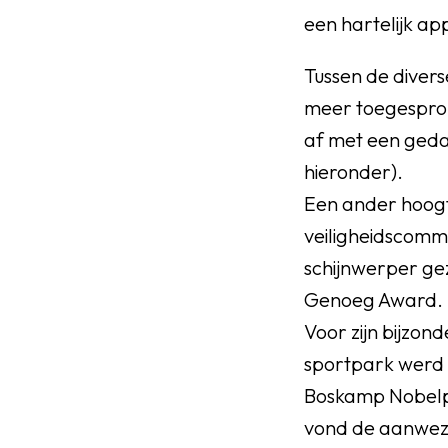
een hartelijk ap
Tussen de diver
meer toegesprok
af met een gedac
hieronder).
Een ander hoogte
veiligheidscomm
schijnwerper ge
Genoeg Award.
Voor zijn bijzon
sportpark werd
Boskamp Nobelpri
vond de aanwez