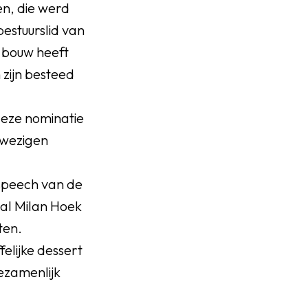
n, die werd
estuurslid van
 bouw heeft
 zijn besteed
deze nominatie
nwezigen
 speech van de
tal Milan Hoek
ten.
elijke dessert
ezamenlijk