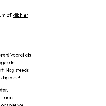
bum of
klik hier
ren! Vooral als
wegende
t. Nog steeds
ukkig mee!
ter,
bij aan.
n ons nieuwe