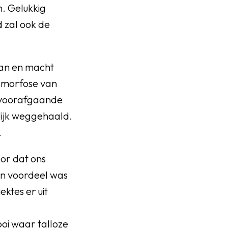
n. Gelukkig
d zal ook de
man en macht
amorfose van
n voorafgaande
elijk weggehaald.
t.
or dat ons
en voordeel was
ktes er uit
oi waar talloze