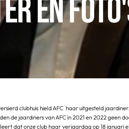
ER EN FOTO'
OEG
versierd clubhuis hield AFC haar uitgesteld jaardiner
en de jaardiners van AFC in 2021 en 2022 geen do
leert dat onze club haar verjaardag op 18 januari el