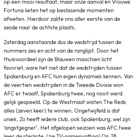
op een mooi resultaat, maar onze aanval én Vrouwe
Fortuna lieten het op beslissende momenten
afweten. Hierdoor zakte ons aller eerste van de
zesde naar de achtste plaats.
Zaterdag aanstaande dus de wedstrijd tussen de
nummers zes en acht van de ranglijst. Door het
thuisvoordeel zijn de Blauwen misschien licht
favoriet, ware het niet dat de wedstrijden tussen
Spakenburg en AFC hun eigen dynamiek kennen. Van
de veertien wedstrijden in de Tweede Divisie won
AFC er twaalf, Spakenburg twee, nog nooit werd
gelijk gespeeld. Op de Westmaat wisten The Reds
alles (zeven keer) te winnen. Ongetwijfeld is dat
uniek. Zo heeft iedere club, ook Spakenburg, wel zijn
‘angstgegner’. Het afgelopen seizoen was AFC twee
keer de sterkste. (
zie TV-samenvatting
) Op 28