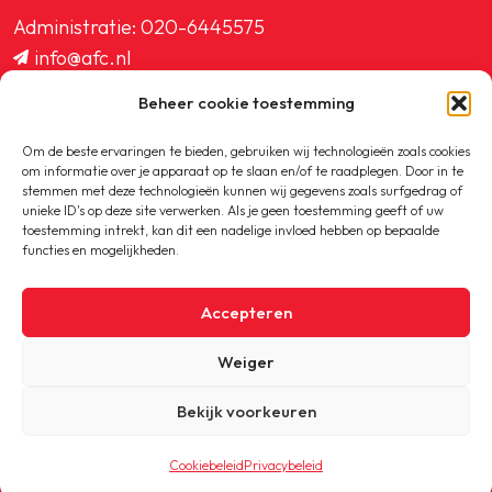
Administratie:
020-6445575
info@afc.nl
website@afc.nl
Beheer cookie toestemming
wedstrijdzaken@afc.nl
ledenadministratie@afc.nl
Om de beste ervaringen te bieden, gebruiken wij technologieën zoals cookies
om informatie over je apparaat op te slaan en/of te raadplegen. Door in te
stemmen met deze technologieën kunnen wij gegevens zoals surfgedrag of
unieke ID's op deze site verwerken. Als je geen toestemming geeft of uw
toestemming intrekt, kan dit een nadelige invloed hebben op bepaalde
functies en mogelijkheden.
Copyright © 2020-2026 AFC
Accepteren
Privacybeleid
Weiger
Cookiebeleid
Bekijk voorkeuren
Cookiebeleid
Privacybeleid