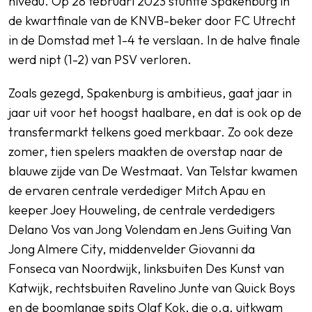
niveau. Op 28 februari 2023 stuntte Spakenburg in
de kwartfinale van de KNVB-beker door FC Utrecht
in de Domstad met 1-4 te verslaan. In de halve finale
werd nipt (1-2) van PSV verloren.
Zoals gezegd, Spakenburg is ambitieus, gaat jaar in
jaar uit voor het hoogst haalbare, en dat is ook op de
transfermarkt telkens goed merkbaar. Zo ook deze
zomer, tien spelers maakten de overstap naar de
blauwe zijde van De Westmaat. Van Telstar kwamen
de ervaren centrale verdediger Mitch Apau en
keeper Joey Houweling, de centrale verdedigers
Delano Vos van Jong Volendam en Jens Guiting Van
Jong Almere City, middenvelder Giovanni da
Fonseca van Noordwijk, linksbuiten Des Kunst van
Katwijk, rechtsbuiten Ravelino Junte van Quick Boys
en de boomlange spits Olaf Kok, die o.a. uitkwam