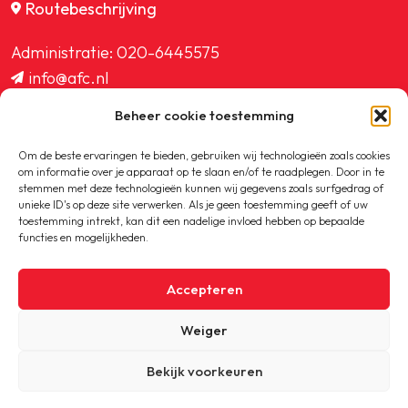
Routebeschrijving
Administratie:
020-6445575
info@afc.nl
website@afc.nl
Beheer cookie toestemming
wedstrijdzaken@afc.nl
ledenadministratie@afc.nl
Om de beste ervaringen te bieden, gebruiken wij technologieën zoals cookies
om informatie over je apparaat op te slaan en/of te raadplegen. Door in te
stemmen met deze technologieën kunnen wij gegevens zoals surfgedrag of
unieke ID's op deze site verwerken. Als je geen toestemming geeft of uw
toestemming intrekt, kan dit een nadelige invloed hebben op bepaalde
functies en mogelijkheden.
Copyright © 2020-2026 AFC
Accepteren
Privacybeleid
Weiger
Cookiebeleid
Bekijk voorkeuren