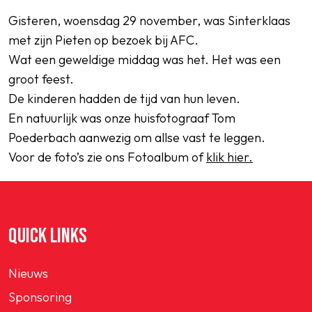
Gisteren, woensdag 29 november, was Sinterklaas
met zijn Pieten op bezoek bij AFC.
Wat een geweldige middag was het. Het was een
SPORTPARK GOED GENOEG
groot feest.
LIDMAATSCHAP
De kinderen hadden de tijd van hun leven.
En natuurlijk was onze huisfotograaf Tom
CONTACT
Poederbach aanwezig om allse vast te leggen.
Voor de foto’s zie ons Fotoalbum of
klik hier.
QUICK LINKS
Nieuws
Sponsoring