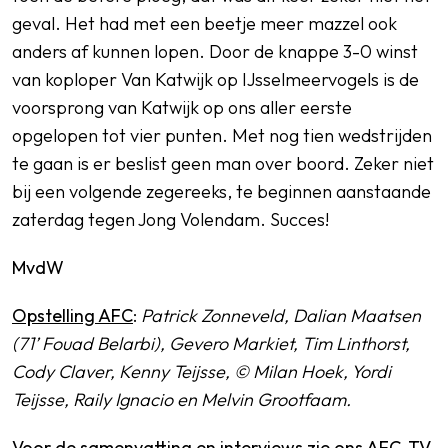
geval. Het had met een beetje meer mazzel ook
anders af kunnen lopen. Door de knappe 3-0 winst
van koploper Van Katwijk op IJsselmeervogels is de
voorsprong van Katwijk op ons aller eerste
opgelopen tot vier punten. Met nog tien wedstrijden
te gaan is er beslist geen man over boord. Zeker niet
bij een volgende zegereeks, te beginnen aanstaande
zaterdag tegen Jong Volendam. Succes!
MvdW
Opstelling AFC
:
Patrick Zonneveld, Dalian Maatsen
(71’ Fouad Belarbi), Gevero Markiet, Tim Linthorst,
Cody Claver, Kenny Teijsse, © Milan Hoek, Yordi
Teijsse, Raily Ignacio en Melvin Grootfaam.
Voor de samenvatting en interviews zie ons AFC-TV