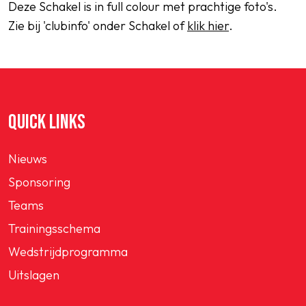
Deze Schakel is in full colour met prachtige foto's.
Zie bij 'clubinfo' onder Schakel of
klik hier
.
QUICK LINKS
Nieuws
Sponsoring
Teams
Trainingsschema
Wedstrijdprogramma
Uitslagen