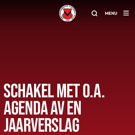
MENU
Home
AFC 1
Teams
Jeugd
SCHAKEL MET O.A.
Senioren
AGENDA AV EN
Clubinfo
Nieuwsoverzicht
JAARVERSLAG
Sponsoring