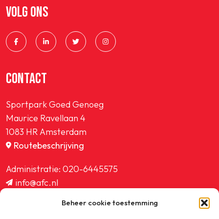
VOLG ONS
CONTACT
Sportpark Goed Genoeg
Maurice Ravellaan 4
1083 HR Amsterdam
Routebeschrijving
Administratie:
020-6445575
info@afc.nl
website@afc.nl
Beheer cookie toestemming
wedstrijdzaken@afc.nl