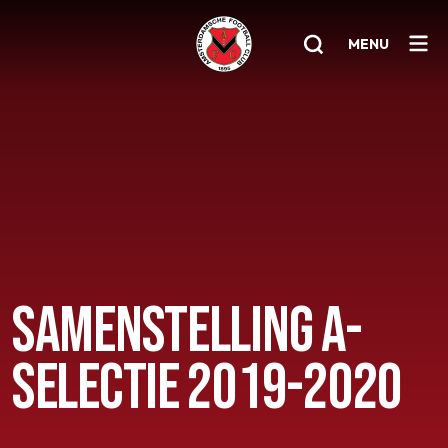
MENU
Home
AFC 1
Teams
Jeugd
Senioren
SAMENSTELLING A-
Clubinfo
SELECTIE 2019-2020
Nieuwsoverzicht
Sponsoring