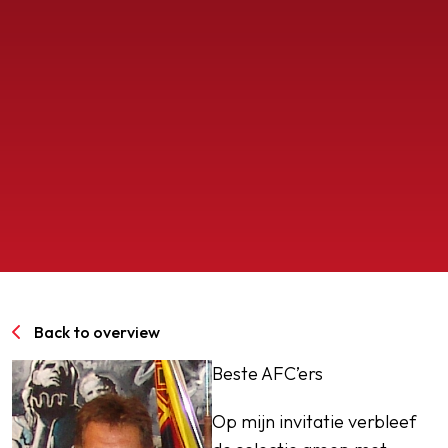
SPORTPARK GOED GENOEG
LIDMAATSCHAP
CONTACT
Back to overview
Beste AFC’ers
Op mijn invitatie verbleef