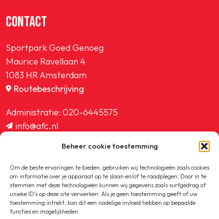
CONTACT
Sportpark Goed Genoeg
Maurice Ravellaan 4
1083 HR Amsterdam
Routebeschrijving
Administratie:
020-6445575
info@afc.nl
website@afc.nl
Beheer cookie toestemming
wedstrijdzaken@afc.nl
ledenadministratie@afc.nl
Om de beste ervaringen te bieden, gebruiken wij technologieën zoals cookies
om informatie over je apparaat op te slaan en/of te raadplegen. Door in te
stemmen met deze technologieën kunnen wij gegevens zoals surfgedrag of
unieke ID's op deze site verwerken. Als je geen toestemming geeft of uw
toestemming intrekt, kan dit een nadelige invloed hebben op bepaalde
functies en mogelijkheden.