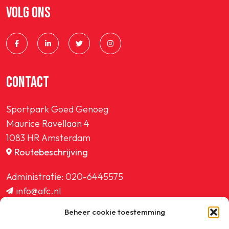
VOLG ONS
CONTACT
Sportpark Goed Genoeg
Maurice Ravellaan 4
1083 HR Amsterdam
Routebeschrijving
Administratie:
020-6445575
info@afc.nl
website@afc.nl
Beheer cookie toestemming
wedstrijdzaken@afc.nl