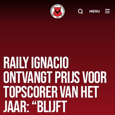
MENU
Home
AFC 1
RAILY IGNACIO
Teams
Jeugd
ONTVANGT PRIJS VOOR
Senioren
TOPSCORER VAN HET
Clubinfo
Nieuwsoverzicht
JAAR: “BLIJFT
Sponsoring