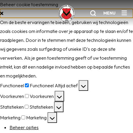
Beheer cookie toestemming
MENU
Om de beste ervaringen te bieden, gebruiken wij technologieën
zoals cookies om informatie over je apparaat op te slaan en/of te
raadplegen. Door in te stemmen met deze technologieën kunnen
Home
wij gegevens zoals surfgedrag of unieke ID's op deze site
AFC 1
verwerken. Als je geen toestemming geeft of uw toestemming
Teams
intrekt, kan dit een nadelige invloed hebben op bepaalde functies
en mogelijkheden.
Jeugd
Functioneel
Functioneel
Altijd actief
Senioren
Voorkeuren
Voorkeuren
Clubinfo
Statistieken
Statistieken
Nieuwsoverzicht
Marketing
Marketing
Sponsoring
Beheer opties