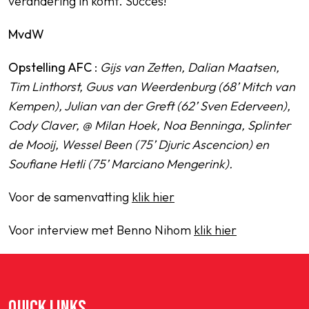
verandering in komt. Succes!
MvdW
Opstelling AFC
:
Gijs van Zetten, Dalian Maatsen,
Tim Linthorst, Guus van Weerdenburg (68’ Mitch van
Kempen), Julian van der Greft (62’ Sven Ederveen),
Cody Claver, @ Milan Hoek, Noa Benninga, Splinter
de Mooij, Wessel Been (75’ Djuric Ascencion) en
Soufiane Hetli (75’ Marciano Mengerink).
Voor de samenvatting
klik hier
Voor interview met Benno Nihom
klik hier
QUICK LINKS