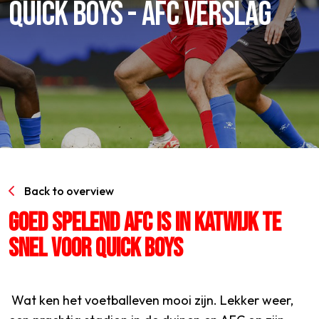
QUICK BOYS - AFC VERSLAG
Back to overview
GOED SPELEND AFC IS IN KATWIJK TE
SNEL VOOR QUICK BOYS
Wat ken het voetballeven mooi zijn. Lekker weer,