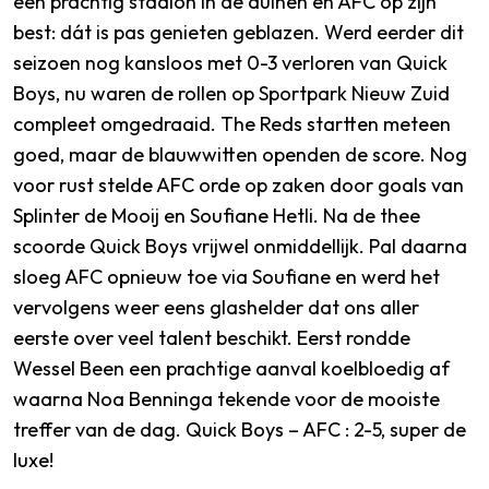
een prachtig stadion in de duinen en AFC op zijn
best: dát is pas genieten geblazen. Werd eerder dit
seizoen nog kansloos met 0-3 verloren van Quick
Boys, nu waren de rollen op Sportpark Nieuw Zuid
compleet omgedraaid. The Reds startten meteen
goed, maar de blauwwitten openden de score. Nog
voor rust stelde AFC orde op zaken door goals van
Splinter de Mooij en Soufiane Hetli. Na de thee
scoorde Quick Boys vrijwel onmiddellijk. Pal daarna
sloeg AFC opnieuw toe via Soufiane en werd het
vervolgens weer eens glashelder dat ons aller
eerste over veel talent beschikt. Eerst rondde
Wessel Been een prachtige aanval koelbloedig af
waarna Noa Benninga tekende voor de mooiste
treffer van de dag. Quick Boys – AFC : 2-5, super de
luxe!