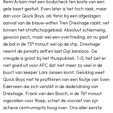
Remi Arkani met een bodycheck ten koste van een
gele kaart gestuit. Even later is het toch raak, maar
dan voor Quick Boys, als Yanic bij een afgeslagen
aanval van de blauw-witten Tren Drexhage raakt, net
binnen het strafschopgebied. Absoluut schlemielig,
gewoon pech, maar wel een overtreding, en nu gaat
e
de bal in de 75
minuut wel op de stip. Drexhage
neemt de penalty zelf en laat Gijs kansloos. De
vreugde is groot bij het thuispubliek. 1-0, het ziet er
niet goed uit voor AFC dat niet meer zo veel in de
buurt van keeper Lars Jansen komt. Gelukkig weet
Quick Boys niet te profiteren van een foutje van Sven
Ederveen die zich verslikt in de dadendrang van
e
Drexhage. Frank van den Bosch, in de 76
minuut
ingevallen voor Roep, schiet de voorzet van zijn
actieve centrumspits hoog over. Ons aller eerste