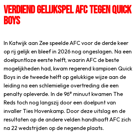
VERDIEND GELIJKSPEL AFC TEGEN QUICK
BOYS
SPORTPARK GOED GENOEG
LIDMAATSCHAP
In Katwijk aan Zee speelde AFC voor de derde keer
op rij gelijk en bleef in 2026 nog ongeslagen. Na een
CONTACT
doelpuntloze eerste helft, waarin AFC de beste
mogelijkheden had, kwam regerend kampioen Quick
Boys in de tweede helft op gelukkige wijze aan de
leiding na een schlemielige overtreding die een
e
penalty opleverde. In de 96
minuut kwamen The
Reds toch nog langszij door een doelpunt van
invaller Ties Hovenkamp. Door deze uitslag en de
resultaten op de andere velden handhaaft AFC zich
na 22 wedstrijden op de negende plaats.