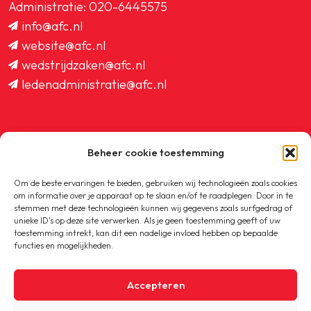
Administratie:
020-6445575
info@afc.nl
website@afc.nl
wedstrijdzaken@afc.nl
ledenadministratie@afc.nl
Beheer cookie toestemming
Copyright © 2020-2026 AFC
Om de beste ervaringen te bieden, gebruiken wij technologieën zoals cookies
om informatie over je apparaat op te slaan en/of te raadplegen. Door in te
Privacybeleid
stemmen met deze technologieën kunnen wij gegevens zoals surfgedrag of
unieke ID's op deze site verwerken. Als je geen toestemming geeft of uw
toestemming intrekt, kan dit een nadelige invloed hebben op bepaalde
Cookiebeleid
functies en mogelijkheden.
Accepteren