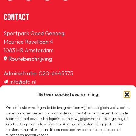
CONTACT
Sportpark Goed Genoeg
Maurice Ravellaan 4
1083 HR Amsterdam
Routebeschrijving
Administratie:
020-6445575
info@afc.nl
website@afc.nl
Beheer cookie toestemming
wedstrijdzaken@afc.nl
ledenadministratie@afc.nl
Om de beste ervaringen te bieden, gebruiken wij technologieën zoals cookies
om informatie over je apparaat op te slaan en/of te raadplegen. Door in te
stemmen met deze technologieën kunnen wij gegevens zoals surfgedrag of
unieke ID's op deze site verwerken. Als je geen toestemming geeft of uw
toestemming intrekt, kan dit een nadelige invloed hebben op bepaalde
functies en mogelijkheden.