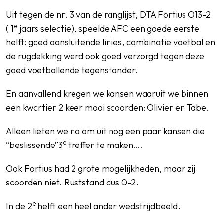
Uit tegen de nr. 3 van de ranglijst, DTA Fortius O13-2
e
( 1
jaars selectie), speelde AFC een goede eerste
helft: goed aansluitende linies, combinatie voetbal en
SPORTPARK GOED GENOEG
de rugdekking werd ook goed verzorgd tegen deze
LIDMAATSCHAP
goed voetballende tegenstander.
CONTACT
En aanvallend kregen we kansen waaruit we binnen
een kwartier 2 keer mooi scoorden: Olivier en Tabe.
Alleen lieten we na om uit nog een paar kansen die
e
“beslissende”3
treffer te maken….
Ook Fortius had 2 grote mogelijkheden, maar zij
scoorden niet. Ruststand dus 0-2.
e
In de 2
helft een heel ander wedstrijdbeeld.