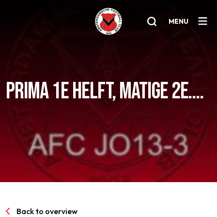
MENU
Home
PRIMA 1E HELFT, MATIGE 2E….
AFC 1
Teams
Jeugd
Senioren
Clubinfo
Nieuwsoverzicht
Sponsoring
Back to overview