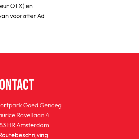
teur OTX) en
an voorzitter Ad
ONTACT
ortpark Goed Genoeg
urice Ravellaan 4
83 HR Amsterdam
Routebeschrijving