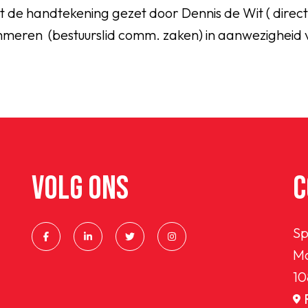
t de handtekening gezet door Dennis de Wit ( direc
meren (bestuurslid comm. zaken) in aanwezigheid v
VOLG ONS
C
Sp
Ma
10