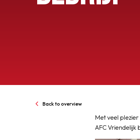
Senioren
Clubinfo
Nieuwsoverzicht
Sponsoring
SPORTPARK GOED GEN
Back to overview
LIDMAATSCHAP
Met veel plezier
AFC Vriendelijk b
CONTACT