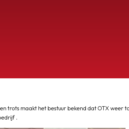
OEG
 en trots maakt het bestuur bekend dat OTX weer to
edrijf .