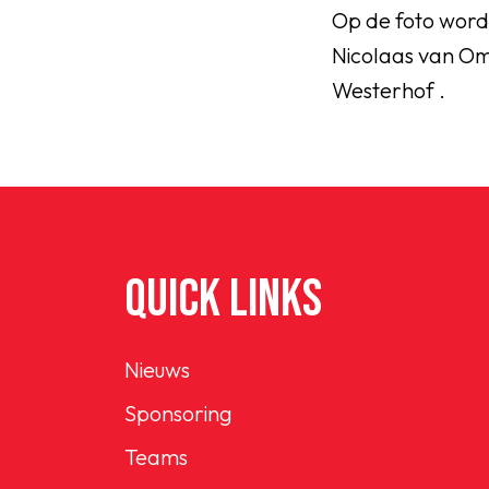
Op de foto word
Nicolaas van Om
Westerhof .
QUICK LINKS
Nieuws
Sponsoring
Teams