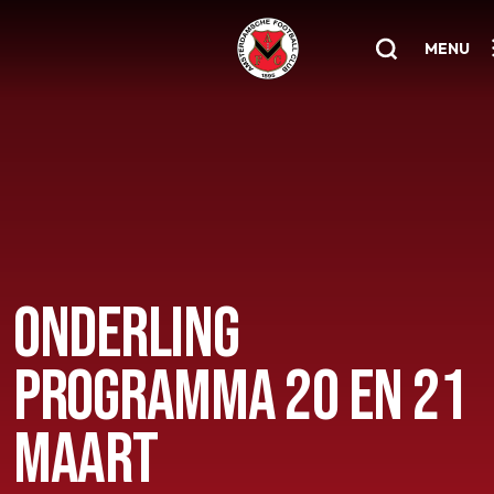
MENU
Home
AFC 1
Teams
Jeugd
ONDERLING
Senioren
PROGRAMMA 20 EN 21
Clubinfo
Nieuwsoverzicht
MAART
Sponsoring