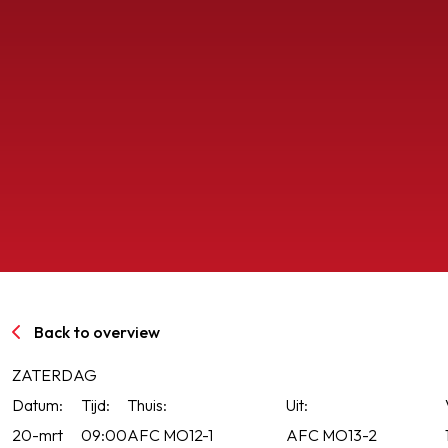
SPORTPARK GOED GENOEG
LIDMAATSCHAP
CONTACT
Back to overview
ZATERDAG
Datum:
Tijd:
Thuis:
Uit:
20-mrt
09:00
AFC MO12-1
AFC MO13-2