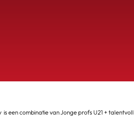
OEG
is een combinatie van Jonge profs U21 + talentvol