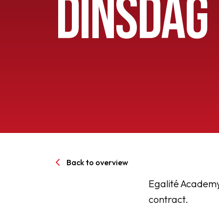
DINSDAG
Senioren
Clubinfo
Nieuwsoverzicht
Sponsoring
SPORTPARK GOED GEN
Back to overview
LIDMAATSCHAP
Egalité Academy 
contract.
CONTACT