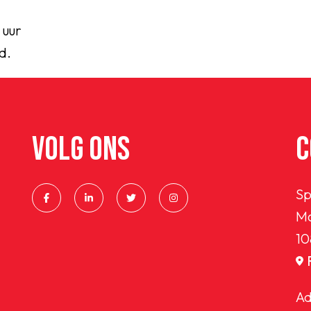
 uur
d.
VOLG ONS
C
Sp
Ma
10
Ad