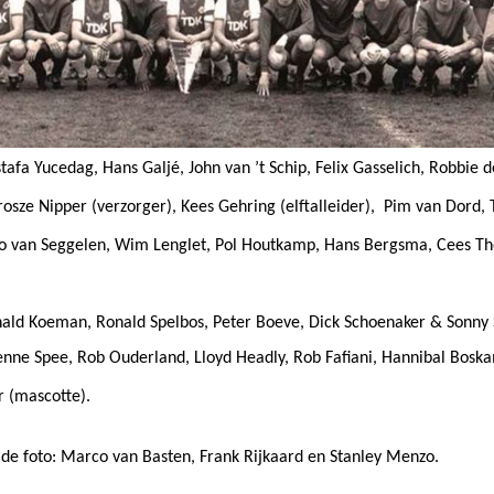
tafa Yucedag, Hans Galjé,
John van ’t Schip, F
elix Gasselich, Robbie
rosze Nipper (verzorger), Kees Gehring (elftalleider), Pim van Dord, 
heo van Seggelen, Wim Lenglet, Pol Houtkamp, Hans Bergsma, Cees T
nald Koeman, Ronald Spelbos, Peter Boeve, Dick Schoenaker & Sonny S
enne Spee, Rob Ouderland, Lloyd Headly, Rob Fafiani, Hannibal Boska
r (mascotte).
de foto: Marco van Basten, Frank Rijkaard en Stanley Menzo.