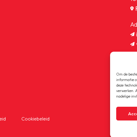
Ad
Om de beste 
informatie o
deze technol
verwerken. A
nadelige inv
Acc
eid
Cookiebeleid