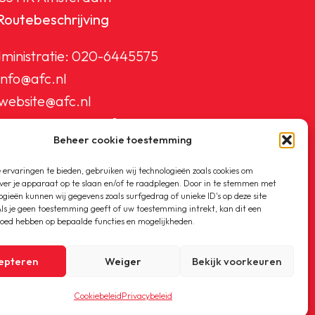
Routebeschrijving
ministratie:
020-6445575
info@afc.nl
website@afc.nl
wedstrijdzaken@afc.nl
Beheer cookie toestemming
ledenadministratie@afc.nl
ervaringen te bieden, gebruiken wij technologieën zoals cookies om
ver je apparaat op te slaan en/of te raadplegen. Door in te stemmen met
ogieën kunnen wij gegevens zoals surfgedrag of unieke ID's op deze site
ls je geen toestemming geeft of uw toestemming intrekt, kan dit een
loed hebben op bepaalde functies en mogelijkheden.
epteren
Weiger
Bekijk voorkeuren
Cookiebeleid
Privacybeleid