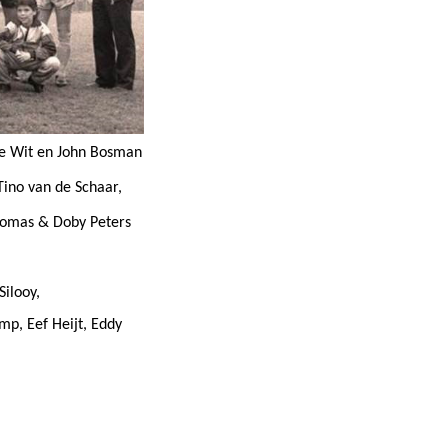
 de Wit en John Bosman
Tino van de Schaar,
homas & Doby Peters
ilooy,
mp, Eef Heijt, Eddy