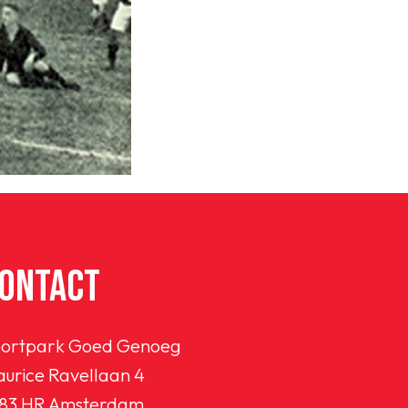
ONTACT
ortpark Goed Genoeg
urice Ravellaan 4
83 HR Amsterdam