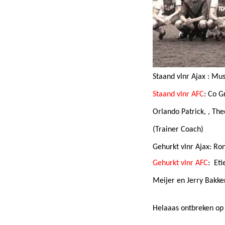
Staand vlnr Ajax
: Mus
Staand vlnr AFC
: Co G
Orlando Patrick, , T
(Trainer Coach)
Gehurkt vlnr Ajax
: Ro
Gehurkt vlnr AFC
: Eti
Meijer en Jerry Bakke
Helaaas ontbreken op 