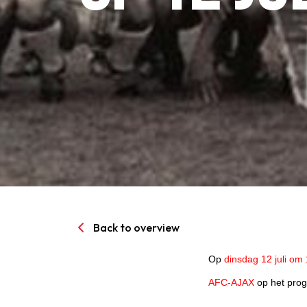
Senioren
Clubinfo
Nieuwsoverzicht
Sponsoring
SPORTPARK GOED GEN
Back to overview
LIDMAATSCHAP
Op
dinsdag 12 juli om
AFC-AJAX
op het prog
CONTACT