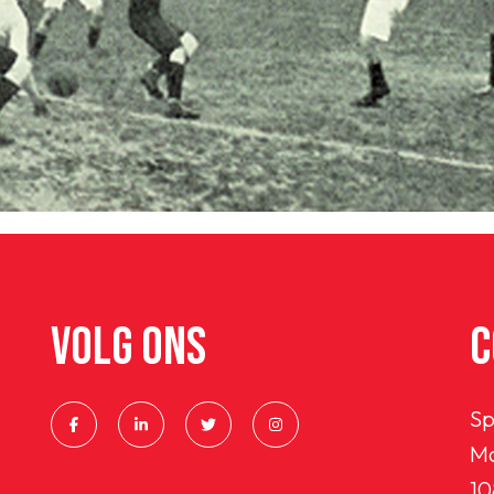
VOLG ONS
C
Sp
Ma
10