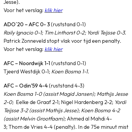
Jesse).
Voor het verslag:
klik hier
ADO´20 – AFC 0- 3
(ruststand 0-1)
Raily Ignacio 0-1; Tim Linthorst 0-2; Yordi Teijsse 0-3.
Patrick Zonneveld stopt vlak voor tijd een penalty.
Voor het verslag:
klik hier
AFC – Noordwijk 1-1
(ruststand 0-1)
Tjeerd Westdijk 0-1;
Koen Bosma 1-1
.
AFC – Odin’59 4-4
(ruststand 4-3)
Koen Bosma 1-0 (assist Magid Jansen); Mathijs Jesse
2-0;
Eelke de Graaf 2-1; Nigel Hardenberg 2-2;
Yordi
Teijsse 3-2 (assist Mathijs Jesse); Koen Bosma 4-2
(assist Melvin Grootfaam);
Ahmed al Mahdi 4-
3; Thom de Vries 4-4 (penalty). In de 75e minuut mist