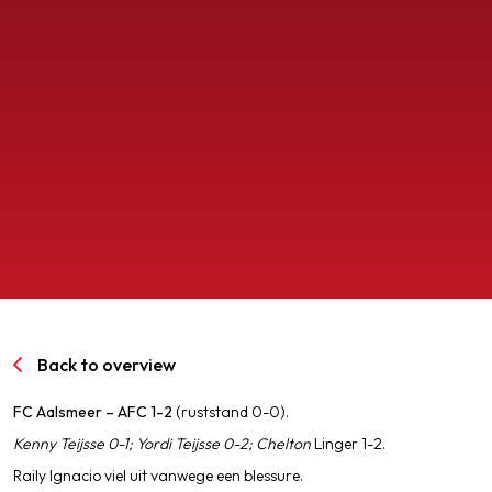
SPORTPARK GOED GENOEG
LIDMAATSCHAP
CONTACT
Back to overview
FC Aalsmeer – AFC 1-2
(ruststand 0-0).
Kenny Teijsse 0-1; Yordi Teijsse 0-2; Chelton
Linger 1-2.
Raily Ignacio viel uit vanwege een blessure.