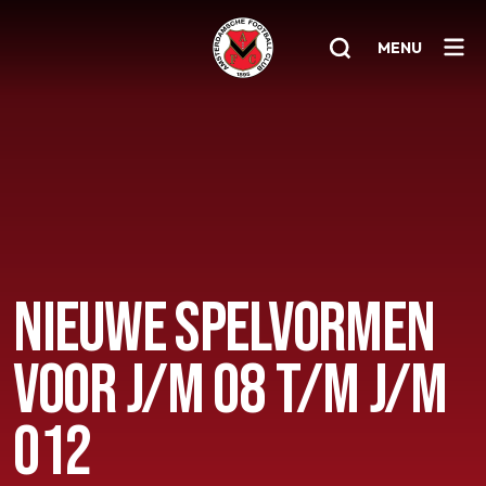
MENU
Home
AFC 1
Teams
Jeugd
NIEUWE SPELVORMEN
Senioren
VOOR J/M O8 T/M J/M
Clubinfo
Nieuwsoverzicht
O12
Sponsoring