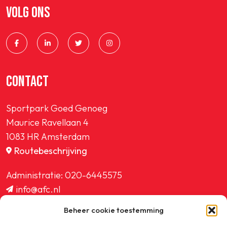
VOLG ONS
CONTACT
Sportpark Goed Genoeg
Maurice Ravellaan 4
1083 HR Amsterdam
Routebeschrijving
Administratie:
020-6445575
info@afc.nl
website@afc.nl
Beheer cookie toestemming
wedstrijdzaken@afc.nl