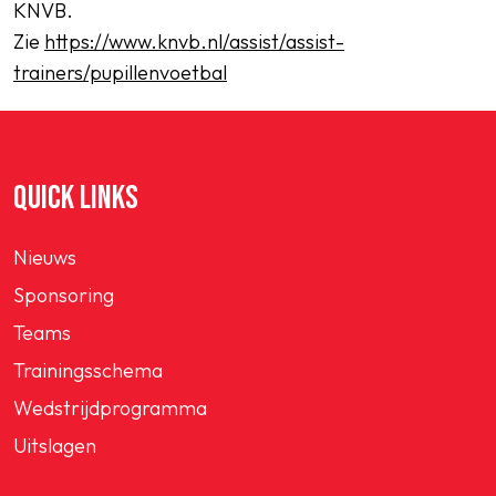
KNVB.
Zie
https://www.knvb.nl/assist/assist-
trainers/pupillenvoetbal
QUICK LINKS
Nieuws
Sponsoring
Teams
Trainingsschema
Wedstrijdprogramma
Uitslagen