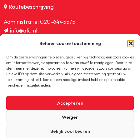
Routebeschrijving
Administratie:
020-6445575
info@afc.nl
website@afc.nl
Beheer cookie toestemming
wedstrijdzaken@afc.nl
ledenadministratie@afc.nl
Om de beste ervaringen te bieden, gebruiken wij technologieën zoals cookies
om informatie over je apparaat op te slaan en/of te raadplegen. Door in te
stemmen met deze technologieën kunnen wij gegevens zoals surfgedrag of
unieke ID's op deze site verwerken. Als je geen toestemming geeft of uw
toestemming intrekt, kan dit een nadelige invloed hebben op bepaalde
functies en mogelijkheden.
Copyright © 2020-2026 AFC
Accepteren
Privacybeleid
Weiger
Cookiebeleid
Bekijk voorkeuren