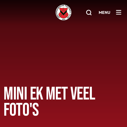
MENU
Home
AFC 1
Teams
Jeugd
Senioren
MINI EK MET VEEL
Clubinfo
FOTO'S
Nieuwsoverzicht
Sponsoring