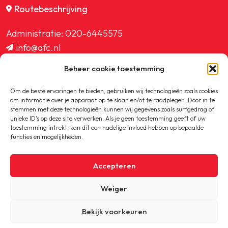
Routebeschrijving
Administratie:
020-6445575
info@afc.nl
website@afc.nl
Beheer cookie toestemming
wedstrijdzaken@afc.nl
ledenadministratie@afc.nl
Om de beste ervaringen te bieden, gebruiken wij technologieën zoals cookies
om informatie over je apparaat op te slaan en/of te raadplegen. Door in te
stemmen met deze technologieën kunnen wij gegevens zoals surfgedrag of
unieke ID's op deze site verwerken. Als je geen toestemming geeft of uw
toestemming intrekt, kan dit een nadelige invloed hebben op bepaalde
functies en mogelijkheden.
Copyright © 2020-2026 AFC
Accepteren
Privacybeleid
Weiger
Cookiebeleid
Bekijk voorkeuren