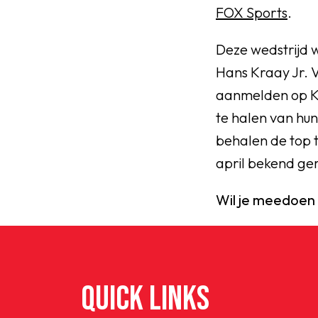
FOX Sports
.
Deze wedstrijd 
Hans Kraay Jr. V
aanmelden op K
te halen van hu
behalen de top 
april bekend ge
Wil je meedoen
QUICK LINKS