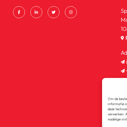
Sp
Ma
10
Ad
Om de beste 
informatie o
deze technol
verwerken. A
nadelige inv