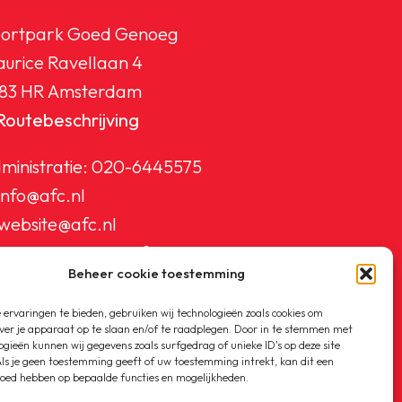
ortpark Goed Genoeg
urice Ravellaan 4
83 HR Amsterdam
Routebeschrijving
ministratie:
020-6445575
info@afc.nl
website@afc.nl
wedstrijdzaken@afc.nl
Beheer cookie toestemming
ledenadministratie@afc.nl
ervaringen te bieden, gebruiken wij technologieën zoals cookies om
ver je apparaat op te slaan en/of te raadplegen. Door in te stemmen met
ogieën kunnen wij gegevens zoals surfgedrag of unieke ID's op deze site
ls je geen toestemming geeft of uw toestemming intrekt, kan dit een
loed hebben op bepaalde functies en mogelijkheden.