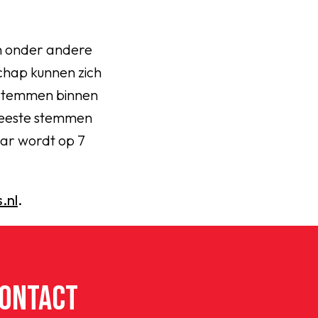
n onder andere
chap kunnen zich
 stemmen binnen
 meeste stemmen
aar wordt op 7
.nl
.
ONTACT