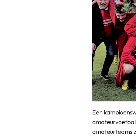
Een kampioenswed
amateurvoetballe
amateurteams zi