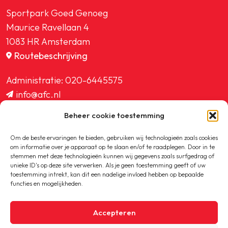
Sportpark Goed Genoeg
Maurice Ravellaan 4
1083 HR Amsterdam
Routebeschrijving
Administratie:
020-6445575
info@afc.nl
website@afc.nl
Beheer cookie toestemming
wedstrijdzaken@afc.nl
ledenadministratie@afc.nl
Om de beste ervaringen te bieden, gebruiken wij technologieën zoals cookies
om informatie over je apparaat op te slaan en/of te raadplegen. Door in te
stemmen met deze technologieën kunnen wij gegevens zoals surfgedrag of
unieke ID's op deze site verwerken. Als je geen toestemming geeft of uw
toestemming intrekt, kan dit een nadelige invloed hebben op bepaalde
functies en mogelijkheden.
Copyright © 2020-2026 AFC
Accepteren
Privacybeleid