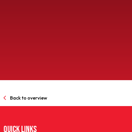
SPORTPARK GOED GENOEG
LIDMAATSCHAP
CONTACT
Back to overview
QUICK LINKS