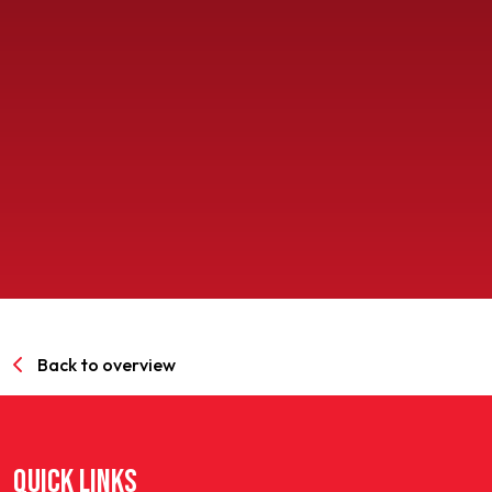
SPORTPARK GOED GENOEG
LIDMAATSCHAP
CONTACT
Back to overview
QUICK LINKS