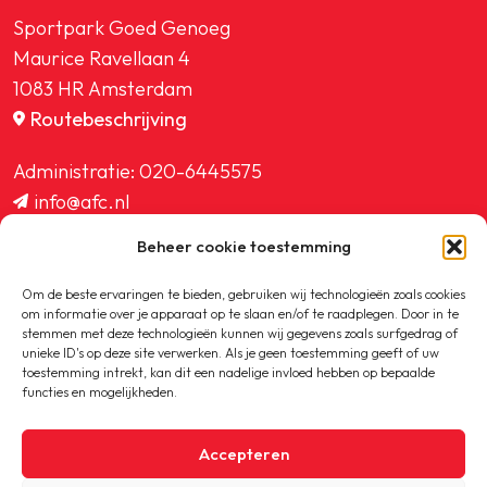
Sportpark Goed Genoeg
Maurice Ravellaan 4
1083 HR Amsterdam
Routebeschrijving
Administratie:
020-6445575
info@afc.nl
website@afc.nl
Beheer cookie toestemming
wedstrijdzaken@afc.nl
ledenadministratie@afc.nl
Om de beste ervaringen te bieden, gebruiken wij technologieën zoals cookies
om informatie over je apparaat op te slaan en/of te raadplegen. Door in te
stemmen met deze technologieën kunnen wij gegevens zoals surfgedrag of
unieke ID's op deze site verwerken. Als je geen toestemming geeft of uw
toestemming intrekt, kan dit een nadelige invloed hebben op bepaalde
functies en mogelijkheden.
Copyright © 2020-2026 AFC
Accepteren
Privacybeleid