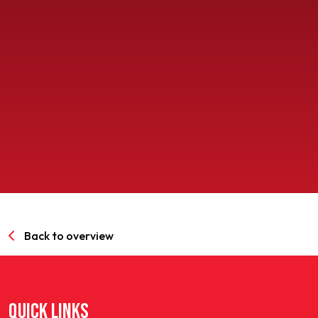
SPORTPARK GOED GENOEG
LIDMAATSCHAP
CONTACT
Back to overview
QUICK LINKS