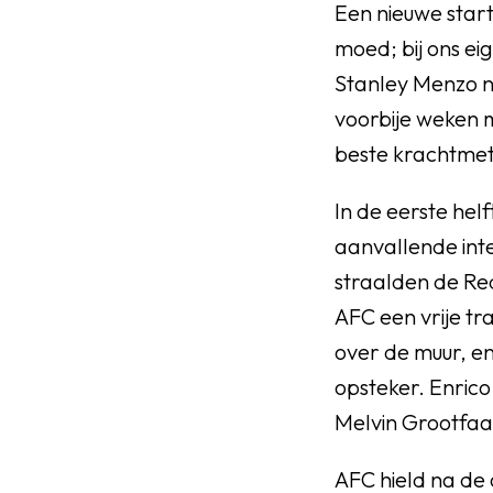
Een nieuwe start
moed; bij ons ei
Stanley Menzo na
voorbije weken m
beste krachtme
In de eerste hel
aanvallende inte
straalden de Red
AFC een vrije tr
over de muur, en
opsteker. Enrico
Melvin Grootfa
AFC hield na de 