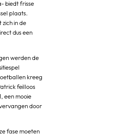
 biedt frisse
sel plaats.
zich in de
irect dus een
regen werden de
itiespel
voetballen kreeg
trick feilloos
1, een mooie
rd vervangen door
eze fase moeten