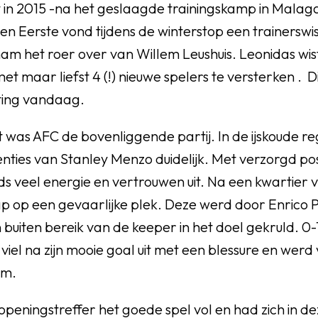
 in 2015 -na het geslaagde trainingskamp in Malaga-
gen Eerste vond tijdens de winterstop een trainerswis
m het roer over van Willem Leushuis. Leonidas wist 
et maar liefst 4 (!) nieuwe spelers te versterken . D
ting vandaag.
ft was AFC de bovenliggende partij. In de ijskoude 
nties van Stanley Menzo duidelijk. Met verzorgd pos
s veel energie en vertrouwen uit. Na een kwartier 
ap op een gevaarlijke plek. Deze werd door Enrico Pa
 buiten bereik van de keeper in het doel gekruld. 0-
 viel na zijn mooie goal uit met een blessure en we
am.
openingstreffer het goede spel vol en had zich in d