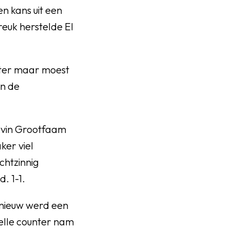
n kans uit een
euk herstelde El
beter maar moest
an de
lvin Grootfaam
ker viel
chtzinnig
. 1-1.
pnieuw werd een
elle counter nam