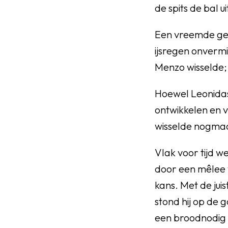
de spits de bal u
Een vreemde gew
ijsregen onvermi
Menzo wisselde; 
Hoewel Leonidas
ontwikkelen en 
wisselde nogmaa
Vlak voor tijd w
door een mêlee 
kans. Met de jui
stond hij op de 
een broodnodig 