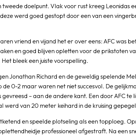
 tweede doelpunt. Vlak voor rust kreeg Leonidas ee
r deze werd goed gestopt door een van een vingerbr
waren vriend en vijand het er over eens: AFC was 
maken en goed blijven opletten voor de prikstoten v
et bleek een juiste voorspelling.
egen Jonathan Richard en de geweldig spelende Me
de 0-2 maar waren net niet succesvol. De gelijkma
ls gevreesd – aan de andere kant. Een door AFC te li
 werd van 20 meter keihard in de kruising gepegeld
tketend en speelde plotseling als een topploeg. O
lettendheidje professioneel afgestraft. Na een sn