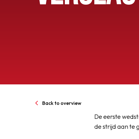
Senioren
Clubinfo
Nieuwsoverzicht
Sponsoring
SPORTPARK GOED GEN
Back to overview
LIDMAATSCHAP
De eerste wedst
de strijd aan te
CONTACT