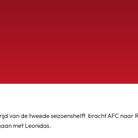
OEG
rijd van de tweede seizoenshelft bracht AFC naar
 gaan met Leonidas.