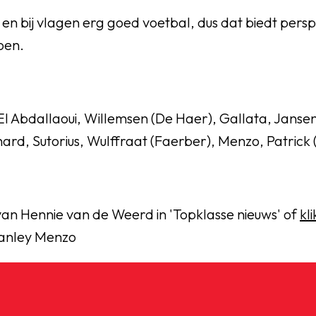
 en bij vlagen erg goed voetbal, dus dat biedt pers
zoen.
El Abdallaoui, Willemsen (De Haer), Gallata, Jansen
ard, Sutorius, Wulffraat (Faerber), Menzo, Patrick
van Hennie van de Weerd in 'Topklasse nieuws' of
kli
tanley Menzo