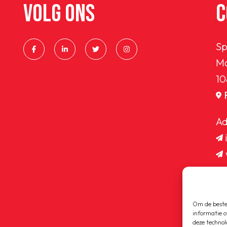
VOLG ONS
C
Sp
Ma
10
Ad
Om de beste 
informatie o
deze technol