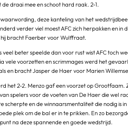
it de draai mee en schoot hard raak. 2-1.
aarwording, deze kanteling van het wedstrijdbeeld
nderd verder viel moest AFC zich herpakken en in d
hij bracht Faerber voor Wulffraat.
 veel beter speelde dan voor rust wist AFC toch we
via vele voorzetten en scrimmages werd het gevaarl
ls en bracht Jasper de Haer voor Marien Willemse
erd het 2-2. Menzo gaf een voorzet op Grootfaam. Z
van spelers voor de voeten van De Haer die wel ra
ste scherpte en de winnaarsmentaliteit die nodig is i
goede plek om de bal er in te prikken. En zo bezorgde
punt na deze spannende en goede wedstrijd.