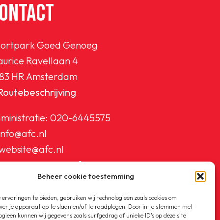
ONTACT
ortpark Goed Genoeg
urice Ravellaan 4
83 HR Amsterdam
Routebeschrijving
ministratie:
020-6445575
info@afc.nl
website@afc.nl
wedstrijdzaken@afc.nl
Beheer cookie toestemming
ledenadministratie@afc.nl
ervaringen te bieden, gebruiken wij technologieën zoals cookies om
ver je apparaat op te slaan en/of te raadplegen. Door in te stemmen met
ogieën kunnen wij gegevens zoals surfgedrag of unieke ID's op deze site