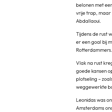
belonen met een
vrije trap, maa
Abdallaoui.
Tijdens de rust 
er een goal bij 
Rotterdammers. H
Vlak na rust kr
goede kansen op 
plotseling – zoa
weggewerkte bal
Leonidas was on
Amsterdams onop