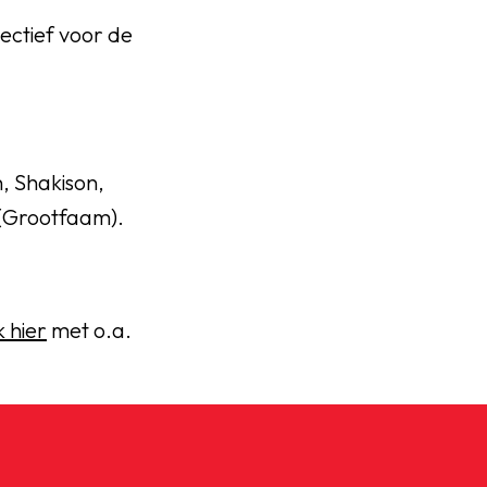
pectief voor de
, Shakison,
 (Grootfaam).
k hier
met o.a.