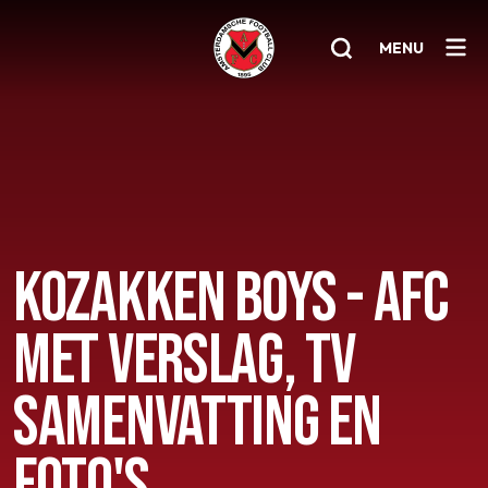
MENU
Home
AFC 1
Teams
KOZAKKEN BOYS - AFC
Jeugd
Senioren
MET VERSLAG, TV
Clubinfo
SAMENVATTING EN
Nieuwsoverzicht
FOTO'S
Sponsoring