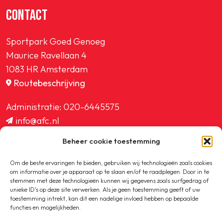
CONTACT
Sportpark Goed Genoeg
Maurice Ravellaan 4
1083 HR Amsterdam
Routebeschrijving
Administratie:
020-6445575
info@afc.nl
website@afc.nl
Beheer cookie toestemming
wedstrijdzaken@afc.nl
ledenadministratie@afc.nl
Om de beste ervaringen te bieden, gebruiken wij technologieën zoals cookies
om informatie over je apparaat op te slaan en/of te raadplegen. Door in te
stemmen met deze technologieën kunnen wij gegevens zoals surfgedrag of
unieke ID's op deze site verwerken. Als je geen toestemming geeft of uw
toestemming intrekt, kan dit een nadelige invloed hebben op bepaalde
functies en mogelijkheden.