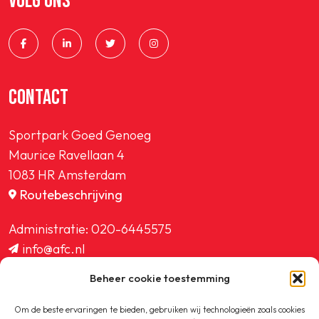
VOLG ONS
CONTACT
Sportpark Goed Genoeg
Maurice Ravellaan 4
1083 HR Amsterdam
Routebeschrijving
Administratie:
020-6445575
info@afc.nl
website@afc.nl
Beheer cookie toestemming
wedstrijdzaken@afc.nl
ledenadministratie@afc.nl
Om de beste ervaringen te bieden, gebruiken wij technologieën zoals cookies