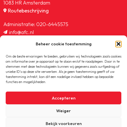
1083 HR Amsterdam
Routebeschrijving
Administratie:
020-6445575
info@afc.nl
website@afc.nl
Beheer cookie toestemming
wedstrijdzaken@afc.nl
ledenadministratie@afc.nl
Om de beste ervaringen te bieden, gebruiken wij technologieën zoals cookies
om informatie over je apparaat op te slaan en/of te raadplegen. Door in te
stemmen met deze technologieën kunnen wij gegevens zoals surfgedrag of
unieke ID's op deze site verwerken. Als je geen toestemming geeft of uw
toestemming intrekt, kan dit een nadelige invloed hebben op bepaalde
functies en mogelijkheden.
Copyright © 2020-2026 AFC
Accepteren
Privacybeleid
Weiger
Cookiebeleid
Bekijk voorkeuren