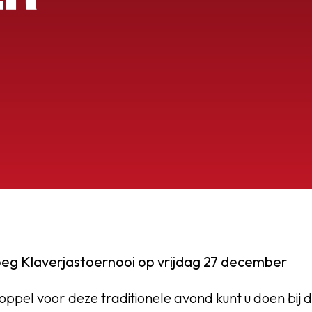
OEG
g Klaverjastoernooi op vrijdag 27 december
koppel voor deze traditionele avond kunt u doen bij d