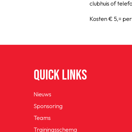
clubhuis of tele
Kosten € 5,= per
QUICK LINKS
Nieuws
Sponsoring
Teams
Trainingsschema