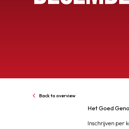
Senioren
Clubinfo
Nieuwsoverzicht
Sponsoring
SPORTPARK GOED GEN
Back to overview
LIDMAATSCHAP
Het Goed Genoe
CONTACT
Inschrijven per 