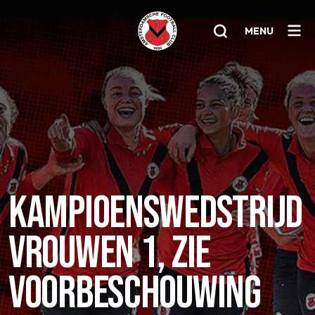
MENU
Home
AFC 1
Teams
Jeugd
KAMPIOENSWEDSTRIJD
Senioren
VROUWEN 1, ZIE
Clubinfo
Nieuwsoverzicht
VOORBESCHOUWING
Sponsoring