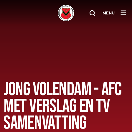
MENU
Home
AFC 1
Teams
Jeugd
JONG VOLENDAM - AFC
Senioren
MET VERSLAG EN TV
Clubinfo
Nieuwsoverzicht
SAMENVATTING
Sponsoring