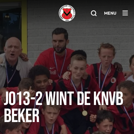
MENU
Home
AFC 1
Teams
Jeugd
Senioren
JO13-2 WINT DE KNVB
Clubinfo
BEKER
Nieuwsoverzicht
Sponsoring