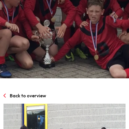
SPORTPARK GOED GENOEG
LIDMAATSCHAP
CONTACT
Back to overview