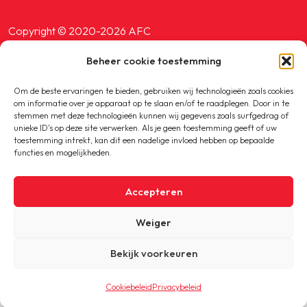
Copyright © 2020-2026 AFC
Beheer cookie toestemming
Privacybeleid
Om de beste ervaringen te bieden, gebruiken wij technologieën zoals cookies
Cookiebeleid
om informatie over je apparaat op te slaan en/of te raadplegen. Door in te
stemmen met deze technologieën kunnen wij gegevens zoals surfgedrag of
unieke ID's op deze site verwerken. Als je geen toestemming geeft of uw
toestemming intrekt, kan dit een nadelige invloed hebben op bepaalde
functies en mogelijkheden.
Accepteren
Weiger
Bekijk voorkeuren
Cookiebeleid
Privacybeleid